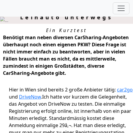
DriveNow - Mit dem
Leihauto unterwegs
Ein Kurztest
Benötigt man neben diversen CarSharing-Angeboten
überhaupt noch einen eigenen PKW? Diese Frage ist
nicht immer einfach zu beantworten, aber in vielen
Fällen braucht man es nicht, da es mittlerweile,
zumindest in einigen Großstädten, diverse
CarSharing-Angebote gibt.
Hier in Wien sind bereits 2 große Anbieter tätig:
car2go
und
DriveNow
.Ich hatte vor kurzem die Gelegenheit,
das Angebot von DriveNow zu testen. Die einmalige
Registrierung erfolgt online, ist innerhalb von ein paar
Minuten erledigt. Standardmässig kostet diese
Anmeldung einmalige 29â‚¬. Hat man diese erledigt,
muss man nur mehr zu einer Registrierungsstation