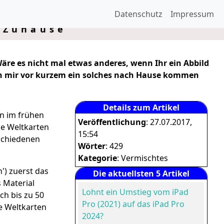
Datenschutz
Impressum
n Zuhause
äre es nicht mal etwas anderes, wenn Ihr ein Abbild
ch mir vor kurzem ein solches nach Hause kommen
Details zum Artikel
en im frühen
Veröffentlichung
: 27.07.2017,
ge Weltkarten
15:54
rschiedenen
Wörter
: 429
Kategorie
: Vermischtes
') zuerst das
Die aktuellsten 5 Artikel
 Material
Lohnt ein Umstieg vom iPad
ch bis zu 50
Pro (2021) auf das iPad Pro
ie Weltkarten
2024?