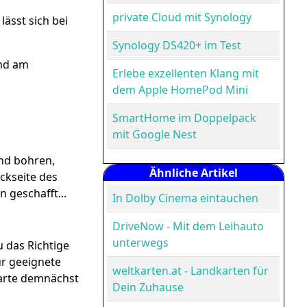
private Cloud mit Synology
lässt sich bei
Synology DS420+ im Test
und am
Erlebe exzellenten Klang mit
dem Apple HomePod Mini
SmartHome im Doppelpack
mit Google Nest
and bohren,
Ähnliche Artikel
ückseite des
 geschafft...
In Dolby Cinema eintauchen
DriveNow - Mit dem Leihauto
unterwegs
 das Richtige
ür geeignete
weltkarten.at - Landkarten für
Karte demnächst
Dein Zuhause