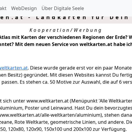
akt
WebDesign
Über Digitale Seele
en.at - Landkarten für Dei
Kooperation/Werbung
tlas mit Karten der verschiedenen Regionen der Erde? W
ntet? Mit dem neuen Service von weltkarten.at habe i
weltkarten.at
. Diese wurde gerade erst vor ein paar Monat
chen Besitz) gegründet. Mit diesen Websites kannst Du ferti
 passen. Es stehen ca. 50 Motive zur Auswahl, die auf 6 ve
t sich unter www.weltkarten.at (Menüpunkt 'Alle Weltkarten
, Aluminium, Poster und Leinwand. Hast Du dein bevorzugtes
www.weltkarten.at/alle-weltkarten/aluminium), stehen dana
Ozeane, Rote Weltkarte, geometrische Linien, und andere. D
x50, 120x80, 120x90, 150x100 und 200x100 zur Verfügung.